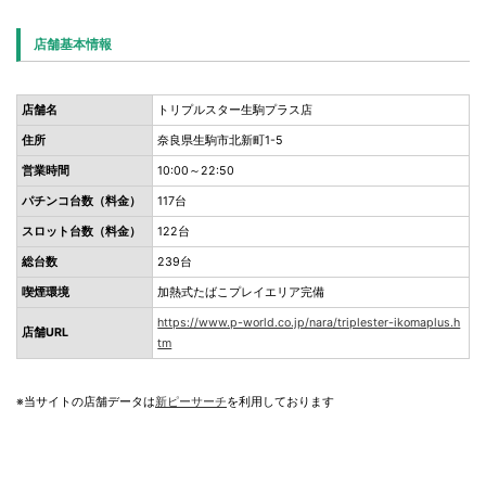
店舗基本情報
店舗名
トリプルスター生駒プラス店
住所
奈良県生駒市北新町1-5
営業時間
10:00～22:50
パチンコ台数（料金）
117台
スロット台数（料金）
122台
総台数
239台
喫煙環境
加熱式たばこプレイエリア完備
https://www.p-world.co.jp/nara/triplester-ikomaplus.h
店舗URL
tm
※当サイトの店舗データは
新ピーサーチ
を利用しております