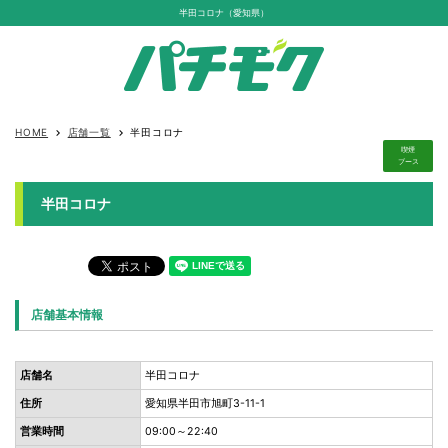
半田コロナ（愛知県）
HOME
店舗一覧
半田コロナ
keyboard_arrow_right
keyboard_arrow_right
喫煙
ブース
半田コロナ
店舗基本情報
店舗名
半田コロナ
住所
愛知県半田市旭町3-11-1
営業時間
09:00～22:40