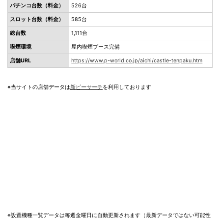
パチンコ台数（料金）
526台
スロット台数（料金）
585台
総台数
1,111台
喫煙環境
屋内喫煙ブース完備
店舗URL
https://www.p-world.co.jp/aichi/castle-tenpaku.htm
※当サイトの店舗データは
新ピーサーチ
を利用しております
※設置機種一覧データは毎週金曜日に自動更新されます（最新データではない可能性