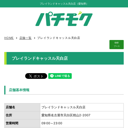
プレイランドキャッスル天白店（愛知県）
HOME
店舗一覧
プレイランドキャッスル天白店
keyboard_arrow_right
keyboard_arrow_right
喫煙
ブース
プレイランドキャッスル天白店
店舗基本情報
店舗名
プレイランドキャッスル天白店
住所
愛知県名古屋市天白区焼山2-2007
営業時間
09:00～23:00