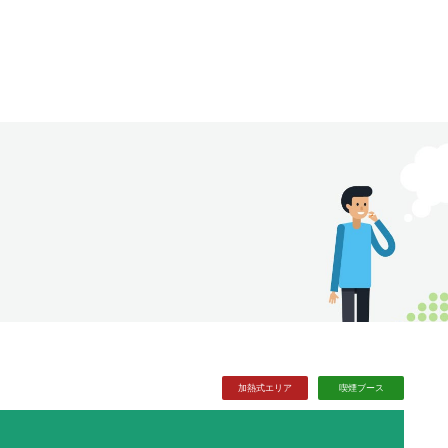
加熱式
エリア
喫煙
ブース