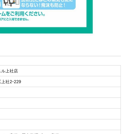
スル上社店
社2-229