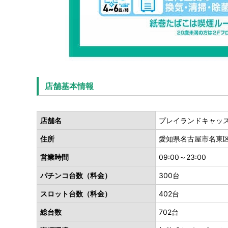
店舗基本情報
店舗名
プレイランドキャッ
住所
愛知県名古屋市名東区上
営業時間
09:00～23:00
パチンコ台数（料金）
300台
スロット台数（料金）
402台
総台数
702台