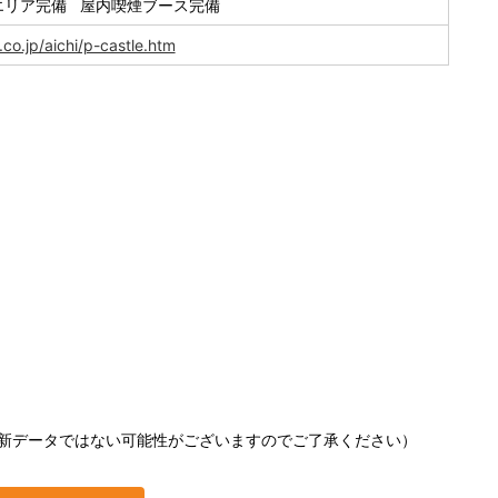
エリア完備 屋内喫煙ブース完備
co.jp/aichi/p-castle.htm
新データではない可能性がございますのでご了承ください）