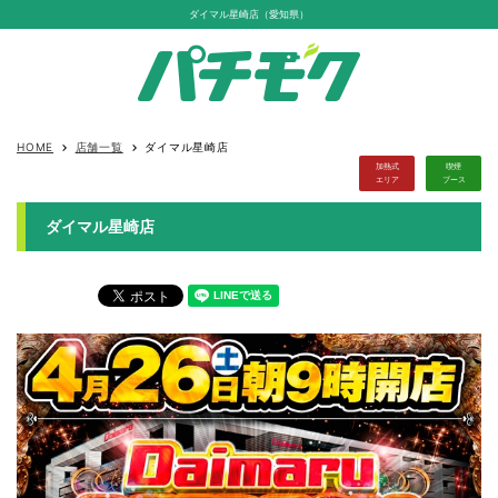
ダイマル星崎店（愛知県）
HOME
店舗一覧
ダイマル星崎店
keyboard_arrow_right
keyboard_arrow_right
加熱式
喫煙
エリア
ブース
ダイマル星崎店