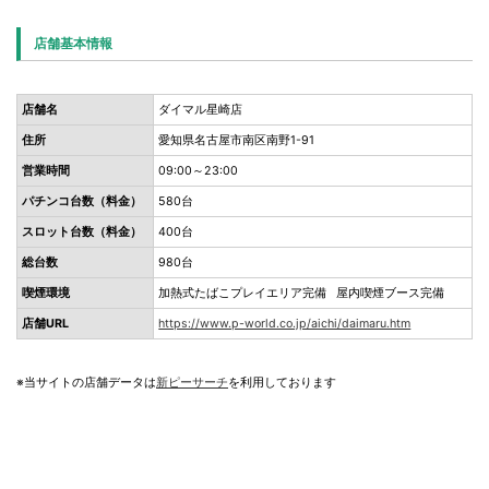
店舗基本情報
店舗名
ダイマル星崎店
住所
愛知県名古屋市南区南野1-91
営業時間
09:00～23:00
パチンコ台数（料金）
580台
スロット台数（料金）
400台
総台数
980台
喫煙環境
加熱式たばこプレイエリア完備 屋内喫煙ブース完備
店舗URL
https://www.p-world.co.jp/aichi/daimaru.htm
※当サイトの店舗データは
新ピーサーチ
を利用しております