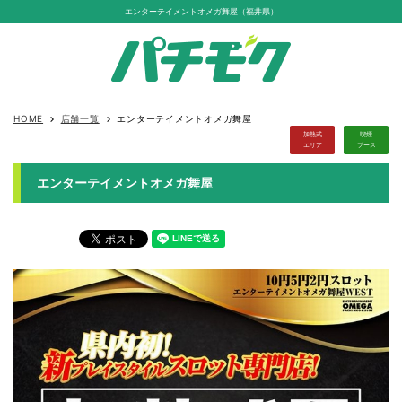
エンターテイメントオメガ舞屋（福井県）
HOME
店舗一覧
エンターテイメントオメガ舞屋
keyboard_arrow_right
keyboard_arrow_right
加熱式
喫煙
エリア
ブース
エンターテイメントオメガ舞屋