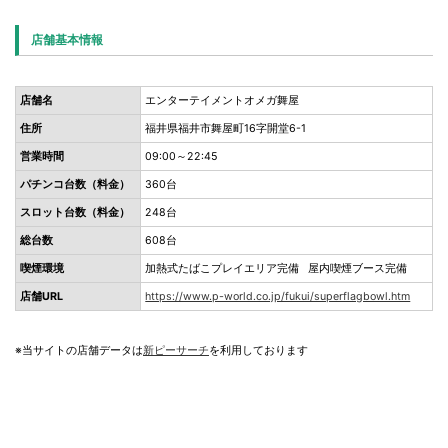
店舗基本情報
店舗名
エンターテイメントオメガ舞屋
住所
福井県福井市舞屋町16字開堂6-1
営業時間
09:00～22:45
パチンコ台数（料金）
360台
スロット台数（料金）
248台
総台数
608台
喫煙環境
加熱式たばこプレイエリア完備 屋内喫煙ブース完備
店舗URL
https://www.p-world.co.jp/fukui/superflagbowl.htm
※当サイトの店舗データは
新ピーサーチ
を利用しております