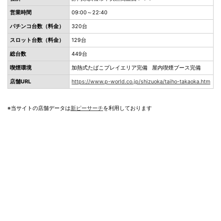
営業時間
09:00～22:40
パチンコ台数（料金）
320台
スロット台数（料金）
129台
総台数
449台
喫煙環境
加熱式たばこプレイエリア完備 屋内喫煙ブース完備
店舗URL
https://www.p-world.co.jp/shizuoka/taiho-takaoka.htm
※当サイトの店舗データは
新ピーサーチ
を利用しております