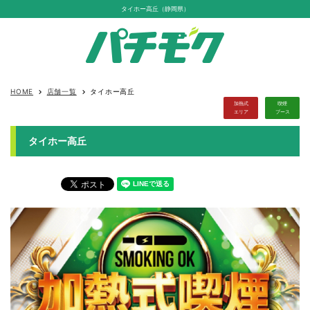
タイホー高丘（静岡県）
HOME
店舗一覧
タイホー高丘
keyboard_arrow_right
keyboard_arrow_right
加熱式
喫煙
エリア
ブース
タイホー高丘