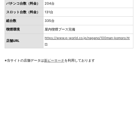
パチンコ台数（料金）
204台
スロット台数（料金）
131台
総台数
335台
喫煙環境
屋内喫煙ブース完備
https://www.p-world.co.jp/nagano/100man-komoro.ht
店舗URL
m
※当サイトの店舗データは
新ピーサーチ
を利用しております