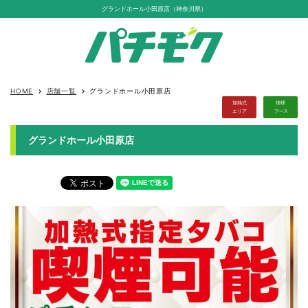
グランドホール小田原店（神奈川県）
HOME
店舗一覧
グランドホール小田原店
keyboard_arrow_right
keyboard_arrow_right
加熱式
喫煙
エリア
ブース
グランドホール小田原店