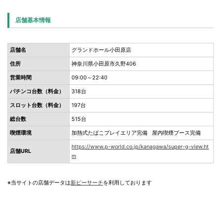
店舗基本情報
店舗名
グランドホール小田原店
住所
神奈川県小田原市久野406
営業時間
09:00～22:40
パチンコ台数（料金）
318台
スロット台数（料金）
197台
総台数
515台
喫煙環境
加熱式たばこプレイエリア完備 屋内喫煙ブース完備
https://www.p-world.co.jp/kanagawa/super-g-view.ht
店舗URL
m
※当サイトの店舗データは
新ピーサーチ
を利用しております