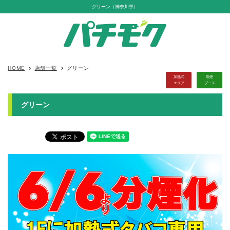
グリーン（神奈川県）
HOME
店舗一覧
グリーン
keyboard_arrow_right
keyboard_arrow_right
加熱式
喫煙
エリア
ブース
グリーン