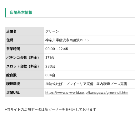
店舗基本情報
店舗名
グリーン
住所
神奈川県藤沢市南藤沢19-15
営業時間
09:00～22:45
パチンコ台数（料金）
371台
スロット台数（料金）
233台
総台数
604台
喫煙環境
加熱式たばこプレイエリア完備 屋内喫煙ブース完備
店舗URL
https://www.p-world.co.jp/kanagawa/greenholl.htm
※当サイトの店舗データは
新ピーサーチ
を利用しております