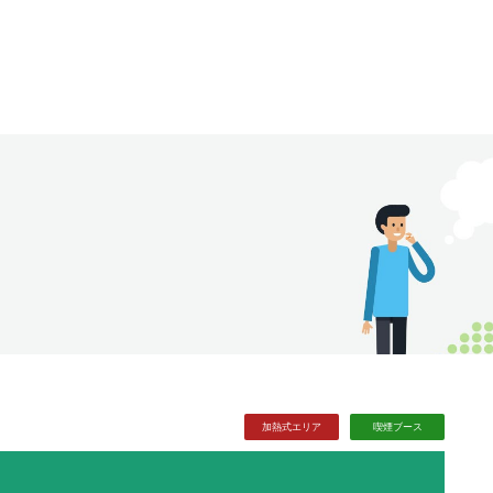
加熱式
エリア
喫煙
ブース