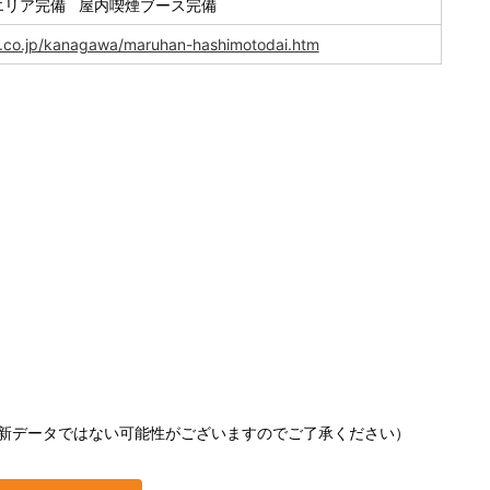
エリア完備 屋内喫煙ブース完備
d.co.jp/kanagawa/maruhan-hashimotodai.htm
新データではない可能性がございますのでご了承ください）