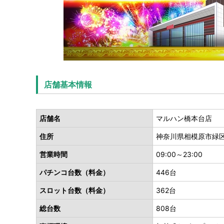
店舗基本情報
店舗名
マルハン橋本台店
住所
神奈川県相模原市緑区橋
営業時間
09:00～23:00
パチンコ台数（料金）
446台
スロット台数（料金）
362台
総台数
808台