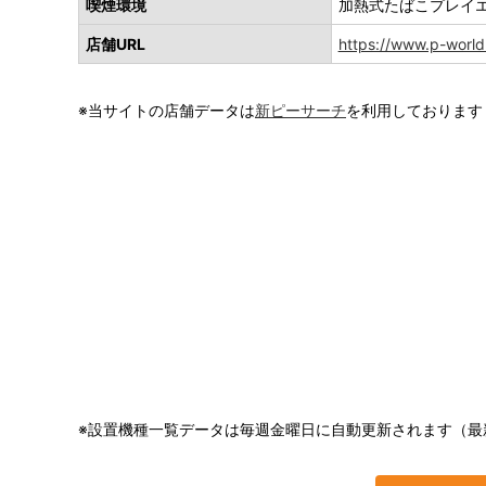
喫煙環境
加熱式たばこプレイ
店舗URL
https://www.p-worl
※当サイトの店舗データは
新ピーサーチ
を利用しております
※設置機種一覧データは毎週金曜日に自動更新されます（最