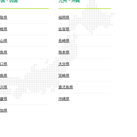
中国・四国
九州・沖縄
取県
福岡県
根県
佐賀県
山県
長崎県
島県
熊本県
口県
大分県
島県
宮崎県
川県
鹿児島県
媛県
沖縄県
知県