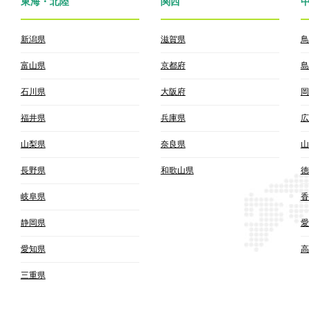
東海・北陸
関西
新潟県
滋賀県
鳥
富山県
京都府
島
石川県
大阪府
岡
福井県
兵庫県
広
山梨県
奈良県
山
長野県
和歌山県
徳
岐阜県
香
静岡県
愛
愛知県
高
三重県