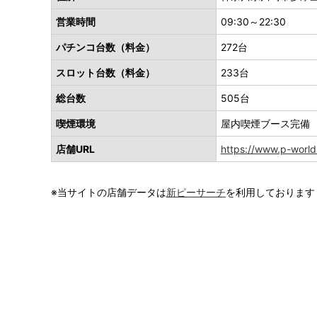
営業時間
09:30～22:30
パチンコ台数（料金）
272台
スロット台数（料金）
233台
総台数
505台
喫煙環境
屋内喫煙ブース完備
店舗URL
https://www.p-world
※当サイトの店舗データは
新ピーサーチ
を利用しております