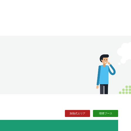
加熱式
エリア
喫煙
ブース