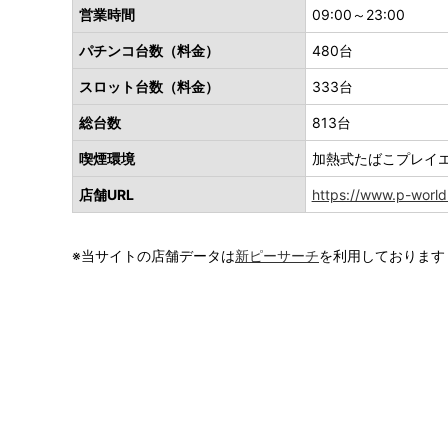
営業時間
09:00～23:00
パチンコ台数（料金）
480台
スロット台数（料金）
333台
総台数
813台
喫煙環境
加熱式たばこプレイ
店舗URL
https://www.p-worl
※当サイトの店舗データは
新ピーサーチ
を利用しております