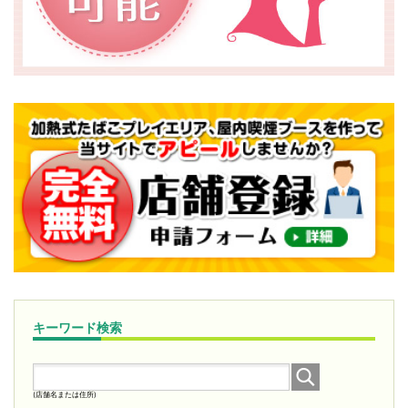
キーワード検索
(店舗名または住所)