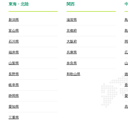
東海・北陸
関西
新潟県
滋賀県
鳥
富山県
京都府
島
石川県
大阪府
岡
福井県
兵庫県
広
山梨県
奈良県
山
長野県
和歌山県
徳
岐阜県
香
静岡県
愛
愛知県
高
三重県