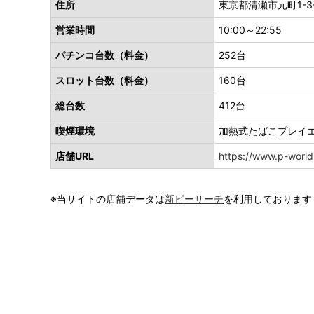
住所
東京都清瀬市元町1-3-
営業時間
10:00～22:55
パチンコ台数（料金）
252台
スロット台数（料金）
160台
総台数
412台
喫煙環境
加熱式たばこプレイ
店舗URL
https://www.p-world.
※当サイトの店舗データは
新ピーサーチ
を利用しております