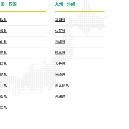
中国・四国
九州・沖縄
取県
福岡県
根県
佐賀県
山県
長崎県
島県
熊本県
口県
大分県
島県
宮崎県
川県
鹿児島県
媛県
沖縄県
知県