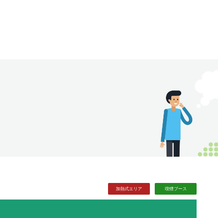
加熱式
エリア
喫煙
ブース