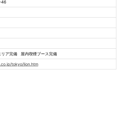
46
エリア完備 屋内喫煙ブース完備
co.jp/tokyo/lion.htm