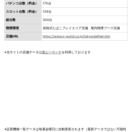
パチンコ台数（料金）
175台
スロット台数（料金）
129台
総台数
304台
喫煙環境
加熱式たばこプレイエリア完備 屋内喫煙ブース完備
店舗URL
https://www.p-world.co.jp/tokyo/delfeel.htm
※当サイトの店舗データは
新ピーサーチ
を利用しております
※設置機種一覧データは毎週金曜日に自動更新されます（最新データではない可能性