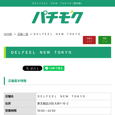
ＤＥＬＦＥＥＬ ＮＥＷ ＴＯＫＹＯ（東京都）
HOME
店舗一覧
ＤＥＬＦＥＥＬ ＮＥＷ ＴＯＫＹＯ
keyboard_arrow_right
keyboard_arrow_right
加熱式
喫煙
エリア
ブース
ＤＥＬＦＥＥＬ ＮＥＷ ＴＯＫＹＯ
店舗基本情報
店舗名
ＤＥＬＦＥＥＬ ＮＥＷ ＴＯＫＹＯ
住所
東京都品川区大井1-15-2
営業時間
10:00～22:50