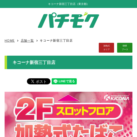
キコーナ新宿三丁目店（東京都）
HOME
店舗一覧
キコーナ新宿三丁目店
keyboard_arrow_right
keyboard_arrow_right
加熱式
喫煙
エリア
ブース
キコーナ新宿三丁目店