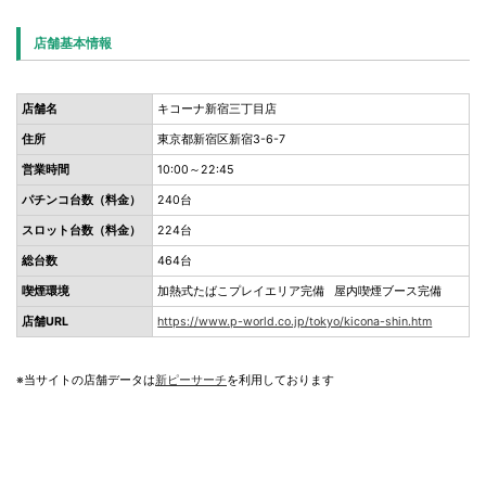
店舗基本情報
店舗名
キコーナ新宿三丁目店
住所
東京都新宿区新宿3-6-7
営業時間
10:00～22:45
パチンコ台数（料金）
240台
スロット台数（料金）
224台
総台数
464台
喫煙環境
加熱式たばこプレイエリア完備 屋内喫煙ブース完備
店舗URL
https://www.p-world.co.jp/tokyo/kicona-shin.htm
※当サイトの店舗データは
新ピーサーチ
を利用しております