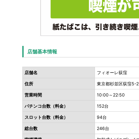
店舗基本情報
店舗名
フィオーレ荻窪
住所
東京都杉並区荻窪5-29
営業時間
10:00～22:50
パチンコ台数（料金）
152台
スロット台数（料金）
94台
総台数
246台