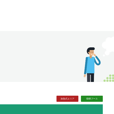
加熱式
エリア
喫煙
ブース