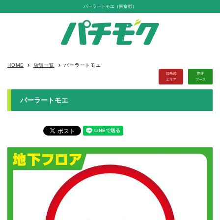
パーラートモエ（東京都）
HOME
店舗一覧
パーラートモエ
keyboard_arrow_right
keyboard_arrow_right
加熱式
喫煙
エリア
ブース
パーラートモエ