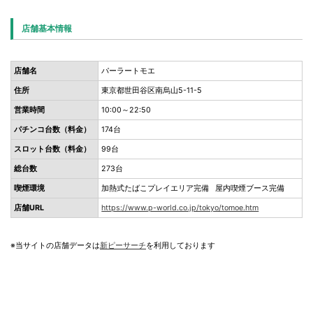
店舗基本情報
店舗名
パーラートモエ
住所
東京都世田谷区南烏山5-11-5
営業時間
10:00～22:50
パチンコ台数（料金）
174台
スロット台数（料金）
99台
総台数
273台
喫煙環境
加熱式たばこプレイエリア完備 屋内喫煙ブース完備
店舗URL
https://www.p-world.co.jp/tokyo/tomoe.htm
※当サイトの店舗データは
新ピーサーチ
を利用しております