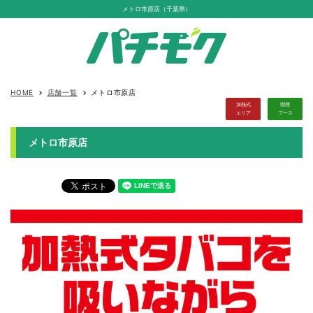
メトロ市原店（千葉県）
HOME
店舗一覧
メトロ市原店
keyboard_arrow_right
keyboard_arrow_right
加熱式
喫煙
エリア
ブース
メトロ市原店