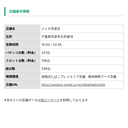
店舗基本情報
店舗名
メトロ市原店
住所
千葉県市原市古市場18
営業時間
10:00～22:45
パチンコ台数（料金）
231台
スロット台数（料金）
108台
総台数
339台
喫煙環境
加熱式たばこプレイエリア完備 屋内喫煙ブース完備
店舗URL
https://www.p-world.co.jp/chiba/metro.htm
※当サイトの店舗データは
新ピーサーチ
を利用しております