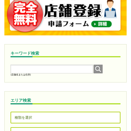
キーワード検索
(店舗名または住所)
エリア検索