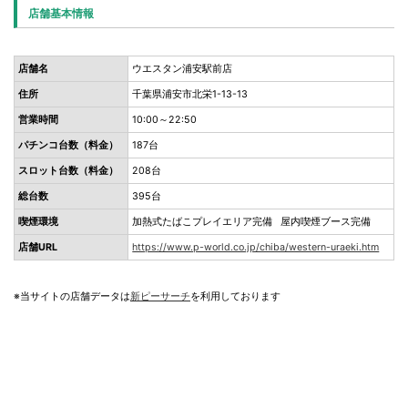
店舗基本情報
店舗名
ウエスタン浦安駅前店
住所
千葉県浦安市北栄1-13-13
営業時間
10:00～22:50
パチンコ台数（料金）
187台
スロット台数（料金）
208台
総台数
395台
喫煙環境
加熱式たばこプレイエリア完備 屋内喫煙ブース完備
店舗URL
https://www.p-world.co.jp/chiba/western-uraeki.htm
※当サイトの店舗データは
新ピーサーチ
を利用しております