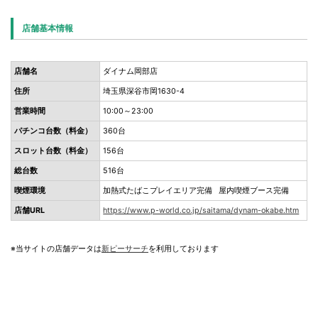
店舗基本情報
店舗名
ダイナム岡部店
住所
埼玉県深谷市岡1630-4
営業時間
10:00～23:00
パチンコ台数（料金）
360台
スロット台数（料金）
156台
総台数
516台
喫煙環境
加熱式たばこプレイエリア完備 屋内喫煙ブース完備
店舗URL
https://www.p-world.co.jp/saitama/dynam-okabe.htm
※当サイトの店舗データは
新ピーサーチ
を利用しております