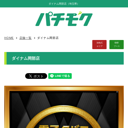
ダイナム岡部店（埼玉県）
HOME
店舗一覧
ダイナム岡部店
keyboard_arrow_right
keyboard_arrow_right
加熱式
喫煙
エリア
ブース
ダイナム岡部店