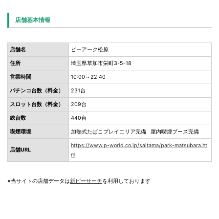
店舗基本情報
店舗名
ピーアーク松原
住所
埼玉県草加市栄町3-5-18
営業時間
10:00～22:40
パチンコ台数（料金）
231台
スロット台数（料金）
209台
総台数
440台
喫煙環境
加熱式たばこプレイエリア完備 屋内喫煙ブース完備
https://www.p-world.co.jp/saitama/park-matsubara.ht
店舗URL
m
※当サイトの店舗データは
新ピーサーチ
を利用しております