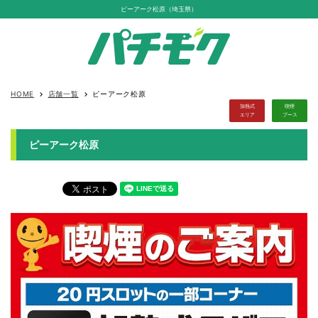
ピーアーク松原（埼玉県）
HOME
店舗一覧
ピーアーク松原
keyboard_arrow_right
keyboard_arrow_right
加熱式
喫煙
エリア
ブース
ピーアーク松原