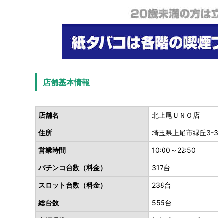
店舗基本情報
店舗名
北上尾ＵＮＯ店
住所
埼玉県上尾市緑丘3-
営業時間
10:00～22:50
パチンコ台数（料金）
317台
スロット台数（料金）
238台
総台数
555台