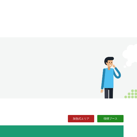
加熱式
エリア
喫煙
ブース