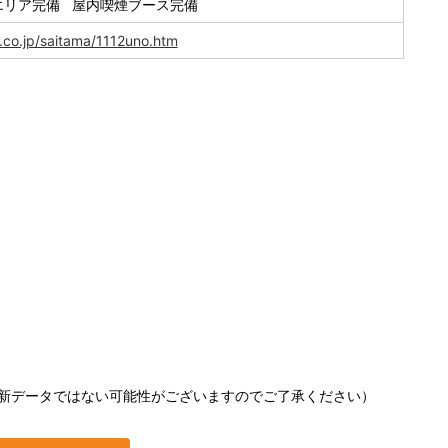
エリア完備 屋内喫煙ブース完備
.co.jp/saitama/1112uno.htm
新データではない可能性がございますのでご了承ください）