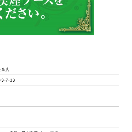
天童店
-7-33