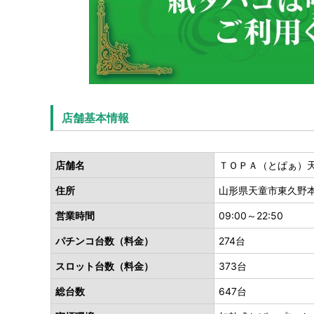
店舗基本情報
店舗名
ＴＯＰＡ（とぱぁ）
住所
山形県天童市東久野本3
営業時間
09:00～22:50
パチンコ台数（料金）
274台
スロット台数（料金）
373台
総台数
647台