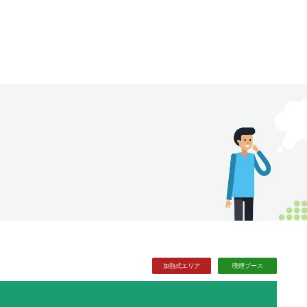
加熱式
エリア
喫煙
ブース