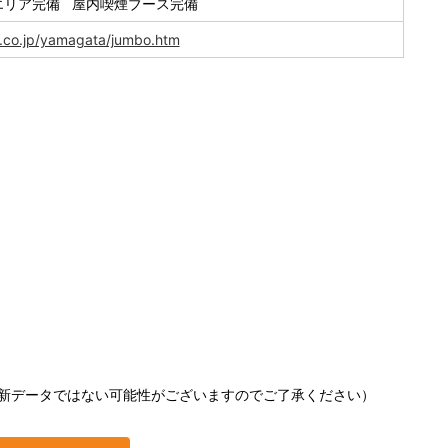
エリア完備 屋内喫煙ブース完備
d.co.jp/yamagata/jumbo.htm
新データではない可能性がございますのでご了承ください）