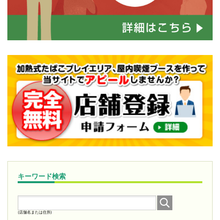
キーワード検索
(店舗名または住所)