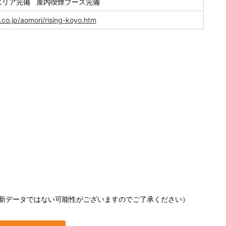
エリア完備 屋内喫煙ブース完備
co.jp/aomori/rising-koyo.htm
新データではない可能性がございますのでご了承ください）