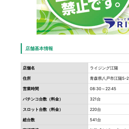
店舗基本情報
店舗名
ライジング江陽
住所
青森県八戸市江陽5-21
営業時間
08:30～22:45
パチンコ台数（料金）
321台
スロット台数（料金）
220台
総台数
541台