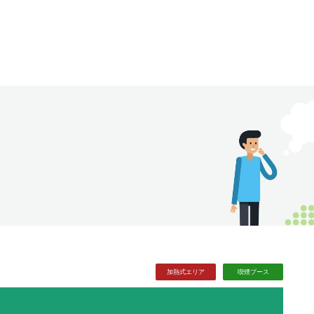
加熱式
エリア
喫煙
ブース