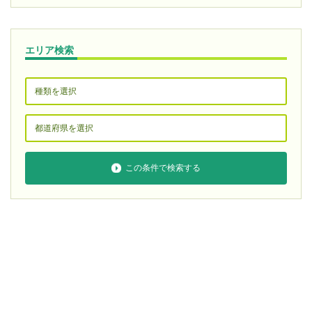
エリア検索
この条件で検索する