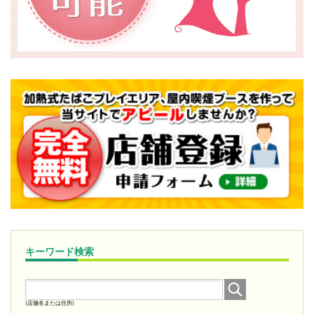
キーワード検索
(店舗名または住所)