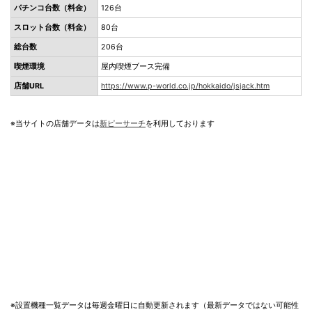
パチンコ台数（料金）
126台
スロット台数（料金）
80台
総台数
206台
喫煙環境
屋内喫煙ブース完備
店舗URL
https://www.p-world.co.jp/hokkaido/jsjack.htm
※当サイトの店舗データは
新ピーサーチ
を利用しております
※設置機種一覧データは毎週金曜日に自動更新されます（最新データではない可能性