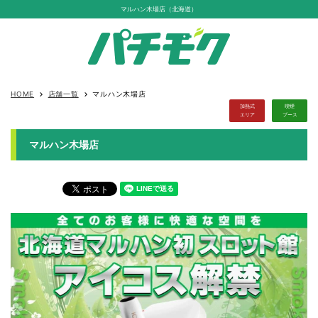
マルハン木場店（北海道）
HOME
店舗一覧
マルハン木場店
keyboard_arrow_right
keyboard_arrow_right
加熱式
喫煙
エリア
ブース
マルハン木場店