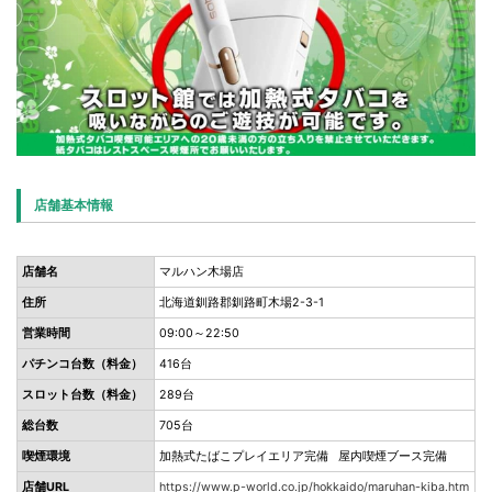
店舗基本情報
店舗名
マルハン木場店
住所
北海道釧路郡釧路町木場2-3-1
営業時間
09:00～22:50
パチンコ台数（料金）
416台
スロット台数（料金）
289台
総台数
705台
喫煙環境
加熱式たばこプレイエリア完備 屋内喫煙ブース完備
店舗URL
https://www.p-world.co.jp/hokkaido/maruhan-kiba.htm