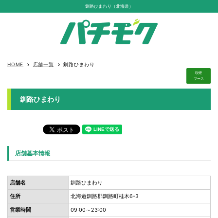
釧路ひまわり（北海道）
HOME
店舗一覧
釧路ひまわり
keyboard_arrow_right
keyboard_arrow_right
喫煙
ブース
釧路ひまわり
店舗基本情報
店舗名
釧路ひまわり
住所
北海道釧路郡釧路町桂木6-3
営業時間
09:00～23:00