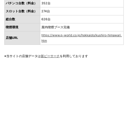
パチンコ台数（料金）
352台
スロット台数（料金）
274台
総台数
626台
喫煙環境
屋内喫煙ブース完備
https://www.p-world.co.jp/hokkaido/kushiro-himawari.
店舗URL
htm
※当サイトの店舗データは
新ピーサーチ
を利用しております