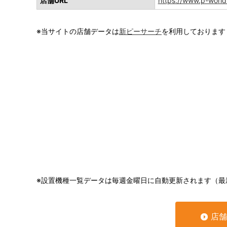
店舗URL
https://www.p-world
※当サイトの店舗データは
新ピーサーチ
を利用しております
※設置機種一覧データは毎週金曜日に自動更新されます（最
店舗