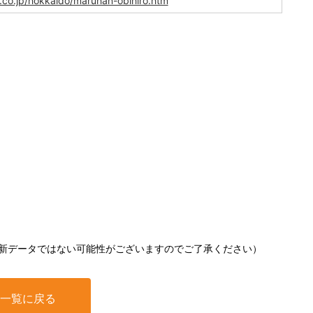
.co.jp/hokkaido/maruhan-obihiro.htm
新データではない可能性がございますのでご了承ください）
一覧に戻る