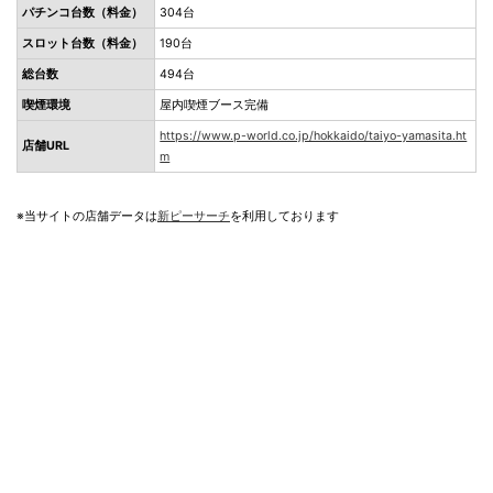
パチンコ台数（料金）
304台
スロット台数（料金）
190台
総台数
494台
喫煙環境
屋内喫煙ブース完備
https://www.p-world.co.jp/hokkaido/taiyo-yamasita.ht
店舗URL
m
※当サイトの店舗データは
新ピーサーチ
を利用しております