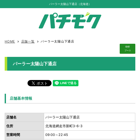
パーラー太陽山下通店（北海道）
HOME
店舗一覧
パーラー太陽山下通店
keyboard_arrow_right
keyboard_arrow_right
喫煙
ブース
パーラー太陽山下通店
店舗基本情報
店舗名
パーラー太陽山下通店
住所
北海道網走市新町3-6-3
営業時間
09:00～22:45