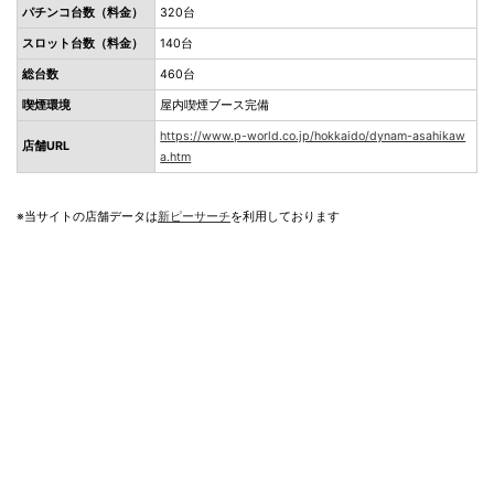
パチンコ台数（料金）
320台
スロット台数（料金）
140台
総台数
460台
喫煙環境
屋内喫煙ブース完備
https://www.p-world.co.jp/hokkaido/dynam-asahikaw
店舗URL
a.htm
※当サイトの店舗データは
新ピーサーチ
を利用しております