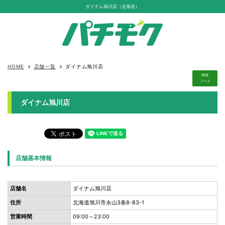
ダイナム旭川店（北海道）
HOME
店舗一覧
ダイナム旭川店
keyboard_arrow_right
keyboard_arrow_right
喫煙
ブース
ダイナム旭川店
店舗基本情報
店舗名
ダイナム旭川店
住所
北海道旭川市永山3条8-83-1
営業時間
09:00～23:00