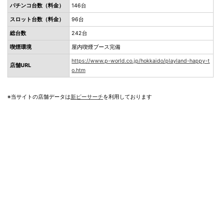
パチンコ台数（料金）
146台
スロット台数（料金）
96台
総台数
242台
喫煙環境
屋内喫煙ブース完備
https://www.p-world.co.jp/hokkaido/playland-happy-t
店舗URL
o.htm
※当サイトの店舗データは
新ピーサーチ
を利用しております