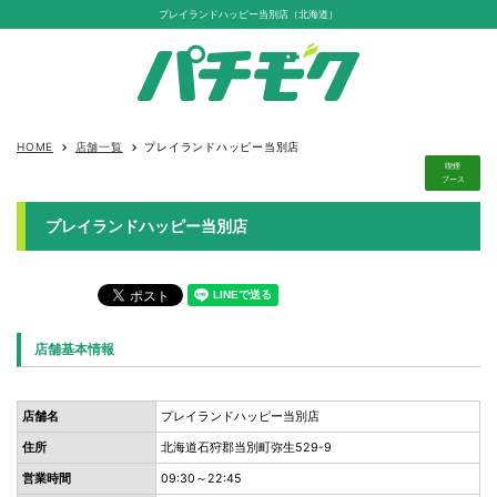
プレイランドハッピー当別店（北海道）
HOME
店舗一覧
プレイランドハッピー当別店
keyboard_arrow_right
keyboard_arrow_right
喫煙
ブース
プレイランドハッピー当別店
店舗基本情報
店舗名
プレイランドハッピー当別店
住所
北海道石狩郡当別町弥生529-9
営業時間
09:30～22:45