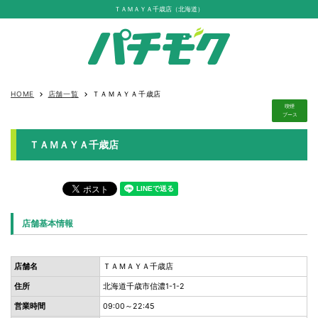
ＴＡＭＡＹＡ千歳店（北海道）
HOME
店舗一覧
ＴＡＭＡＹＡ千歳店
keyboard_arrow_right
keyboard_arrow_right
喫煙
ブース
ＴＡＭＡＹＡ千歳店
店舗基本情報
店舗名
ＴＡＭＡＹＡ千歳店
住所
北海道千歳市信濃1-1-2
営業時間
09:00～22:45