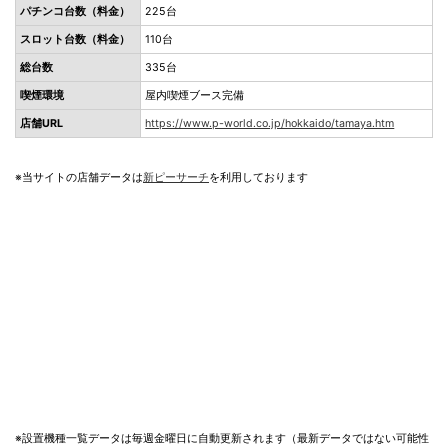
パチンコ台数（料金）
225台
スロット台数（料金）
110台
総台数
335台
喫煙環境
屋内喫煙ブース完備
店舗URL
https://www.p-world.co.jp/hokkaido/tamaya.htm
※当サイトの店舗データは
新ピーサーチ
を利用しております
※設置機種一覧データは毎週金曜日に自動更新されます（最新データではない可能性