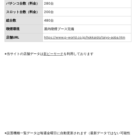
パチンコ台数（料金）
280台
スロット台数（料金）
200台
総台数
480台
喫煙環境
屋内喫煙ブース完備
店舗URL
https://www.p-world.co.jp/hokkaido/taiyo-aoba.htm
※当サイトの店舗データは
新ピーサーチ
を利用しております
※設置機種一覧データは毎週金曜日に自動更新されます（最新データではない可能性