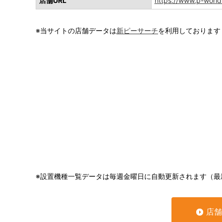
店舗URL
https://www.p-worl
※当サイトの店舗データは
新ピーサーチ
を利用しております
※設置機種一覧データは毎週金曜日に自動更新されます（最
店舗