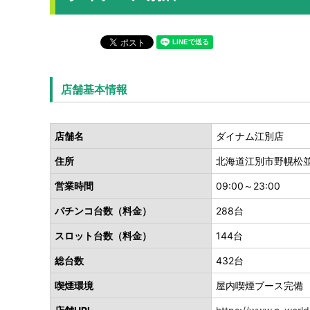
店舗基本情報
店舗名
ダイナム江別店
住所
北海道江別市野幌松並
営業時間
09:00～23:00
パチンコ台数（料金）
288台
スロット台数（料金）
144台
総台数
432台
喫煙環境
屋内喫煙ブース完備