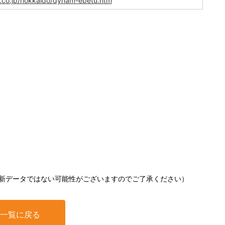
d.co.jp/hokkaido/dynam-ebetu.htm
新データではない可能性がございますのでご了承ください）
一覧に戻る