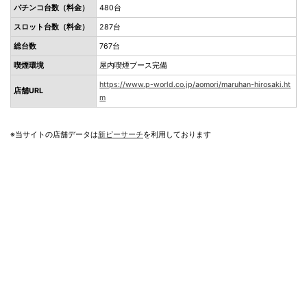
パチンコ台数（料金）
480台
スロット台数（料金）
287台
総台数
767台
喫煙環境
屋内喫煙ブース完備
https://www.p-world.co.jp/aomori/maruhan-hirosaki.ht
店舗URL
m
※当サイトの店舗データは
新ピーサーチ
を利用しております