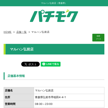
マルハン弘前店（青森県）
HOME
店舗一覧
マルハン弘前店
keyboard_arrow_right
keyboard_arrow_right
喫煙
ブース
マルハン弘前店
店舗基本情報
店舗名
マルハン弘前店
住所
青森県弘前市早稲田4-4-1
営業時間
08:30～23:00