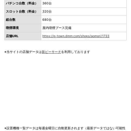
パチンコ台数（料金）
360台
スロット台数（料金）
320台
総台数
680台
喫煙環境
屋内喫煙ブース完備
店舗URL
https://p-town.dmm.com/shops/aomori/1733
※当サイトの店舗データは
新ピーサーチ
を利用しております
※設置機種一覧データは毎週金曜日に自動更新されます（最新データではない可能性