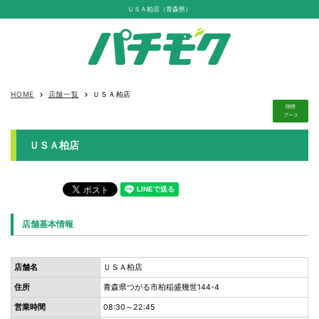
ＵＳＡ柏店（青森県）
HOME
店舗一覧
ＵＳＡ柏店
keyboard_arrow_right
keyboard_arrow_right
喫煙
ブース
ＵＳＡ柏店
店舗基本情報
店舗名
ＵＳＡ柏店
住所
青森県つがる市柏稲盛幾世144-4
営業時間
08:30～22:45