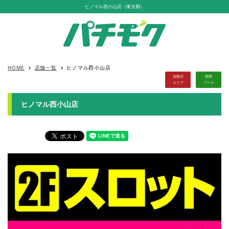
ヒノマル西小山店（東京都）
HOME
店舗一覧
ヒノマル西小山店
keyboard_arrow_right
keyboard_arrow_right
加熱式
喫煙
エリア
ブース
ヒノマル西小山店