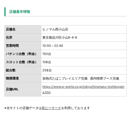
店舗基本情報
店舗名
ヒノマル西小山店
住所
東京都品川区小山6-4-6
営業時間
10:00～22:40
パチンコ台数（料金）
150台
スロット台数（料金）
108台
総台数
258台
喫煙環境
加熱式たばこプレイエリア完備 屋内喫煙ブース完備
https://www.p-world.co.jp/tokyo/hinomaru-nishikoyam
店舗URL
a.htm
※当サイトの店舗データは
新ピーサーチ
を利用しております