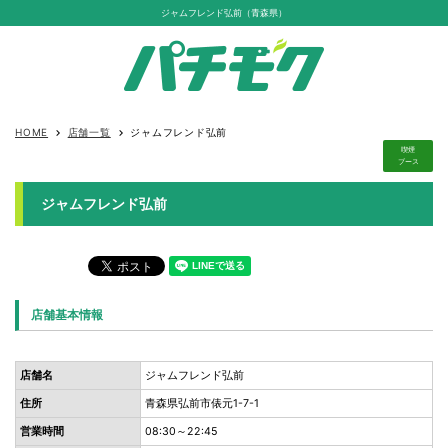
ジャムフレンド弘前（青森県）
HOME
店舗一覧
ジャムフレンド弘前
keyboard_arrow_right
keyboard_arrow_right
喫煙
ブース
ジャムフレンド弘前
店舗基本情報
店舗名
ジャムフレンド弘前
住所
青森県弘前市俵元1-7-1
営業時間
08:30～22:45