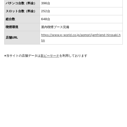
パチンコ台数（料金）
396台
スロット台数（料金）
252台
総台数
648台
喫煙環境
屋内喫煙ブース完備
https://www.p-world.co.jp/aomori/jamfriend-hirosaki.h
店舗URL
tm
※当サイトの店舗データは
新ピーサーチ
を利用しております