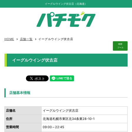
イーグルウイング伏古店（北海道）
HOME
店舗一覧
イーグルウイング伏古店
keyboard_arrow_right
keyboard_arrow_right
喫煙
ブース
イーグルウイング伏古店
店舗基本情報
店舗名
イーグルウイング伏古店
住所
北海道札幌市東区北34条東28-10-1
営業時間
09:00～22:45