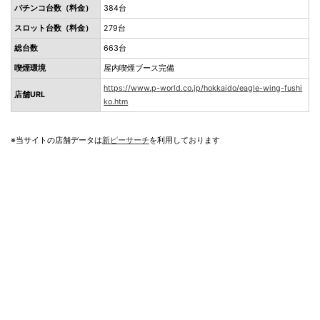
パチンコ台数（料金）
384台
スロット台数（料金）
279台
総台数
663台
喫煙環境
屋内喫煙ブース完備
https://www.p-world.co.jp/hokkaido/eagle-wing-fushi
店舗URL
ko.htm
※当サイトの店舗データは
新ピーサーチ
を利用しております