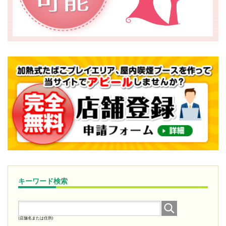
キーワード検索
(店舗名または住所)