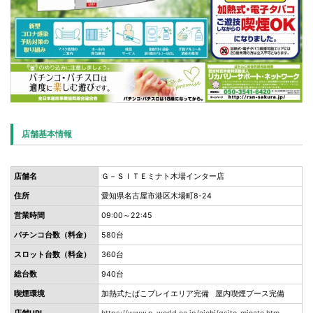
店舗基本情報
店舗名
Ｇ－ＳＩＴＥミナト木場インター店
住所
愛知県名古屋市港区木場町8-24
営業時間
09:00～22:45
パチンコ台数（料金）
580台
スロット台数（料金）
360台
総台数
940台
喫煙環境
加熱式たばこプレイエリア完備 屋内喫煙ブース完備