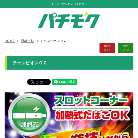
チャンピオンＯＺ（長野県）
HOME
店舗一覧
チャンピオンＯＺ
keyboard_arrow_right
keyboard_arrow_right
加熱式
喫煙
エリア
ブース
チャンピオンＯＺ