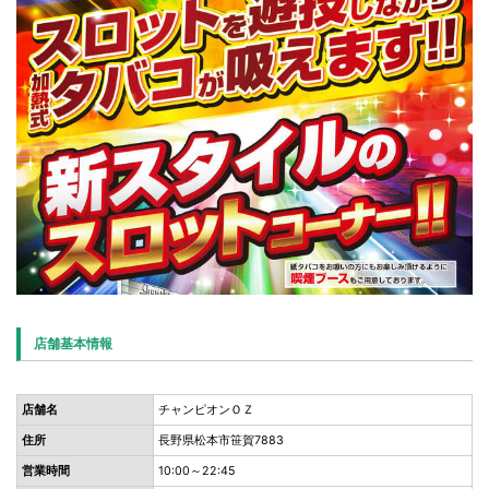
店舗基本情報
店舗名
チャンピオンＯＺ
住所
長野県松本市笹賀7883
営業時間
10:00～22:45