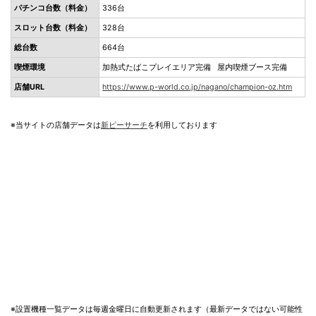
パチンコ台数（料金）
336台
スロット台数（料金）
328台
総台数
664台
喫煙環境
加熱式たばこプレイエリア完備 屋内喫煙ブース完備
店舗URL
https://www.p-world.co.jp/nagano/champion-oz.htm
※当サイトの店舗データは
新ピーサーチ
を利用しております
※設置機種一覧データは毎週金曜日に自動更新されます（最新データではない可能性