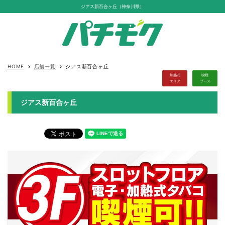
ジアス新百合ヶ丘（神奈川県）
HOME
店舗一覧
ジアス新百合ヶ丘
keyboard_arrow_right
keyboard_arrow_right
加熱式
喫煙
エリア
ブース
ジアス新百合ヶ丘