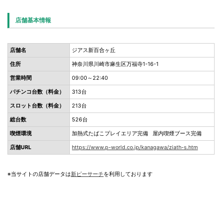
店舗基本情報
店舗名
ジアス新百合ヶ丘
住所
神奈川県川崎市麻生区万福寺1-16-1
営業時間
09:00～22:40
パチンコ台数（料金）
313台
スロット台数（料金）
213台
総台数
526台
喫煙環境
加熱式たばこプレイエリア完備 屋内喫煙ブース完備
店舗URL
https://www.p-world.co.jp/kanagawa/ziath-s.htm
※当サイトの店舗データは
新ピーサーチ
を利用しております