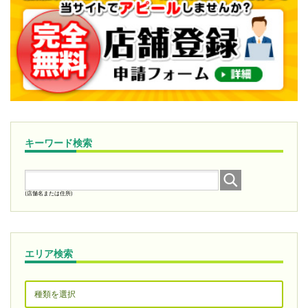
キーワード検索
(店舗名または住所)
エリア検索