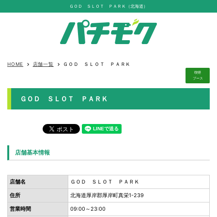
ＧＯＤ ＳＬＯＴ ＰＡＲＫ（北海道）
HOME
店舗一覧
ＧＯＤ ＳＬＯＴ ＰＡＲＫ
keyboard_arrow_right
keyboard_arrow_right
喫煙
ブース
ＧＯＤ ＳＬＯＴ ＰＡＲＫ
店舗基本情報
店舗名
ＧＯＤ ＳＬＯＴ ＰＡＲＫ
住所
北海道厚岸郡厚岸町真栄1-239
営業時間
09:00～23:00