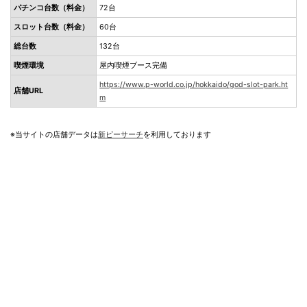
パチンコ台数（料金）
72台
スロット台数（料金）
60台
総台数
132台
喫煙環境
屋内喫煙ブース完備
https://www.p-world.co.jp/hokkaido/god-slot-park.ht
店舗URL
m
※当サイトの店舗データは
新ピーサーチ
を利用しております